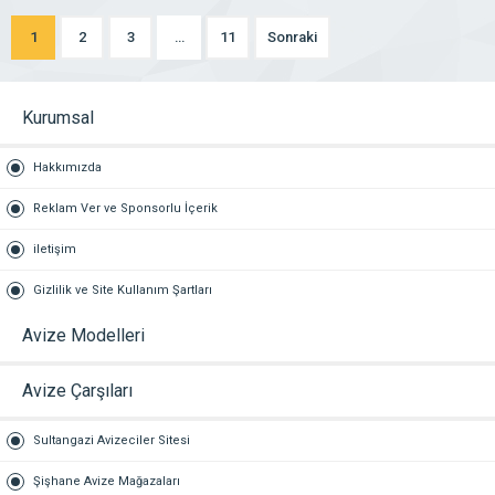
1
2
3
…
11
Sonraki
Kurumsal
Hakkımızda
Reklam Ver ve Sponsorlu İçerik
iletişim
Gizlilik ve Site Kullanım Şartları
Avize Modelleri
Avize Çarşıları
Sultangazi Avizeciler Sitesi
Şişhane Avize Mağazaları