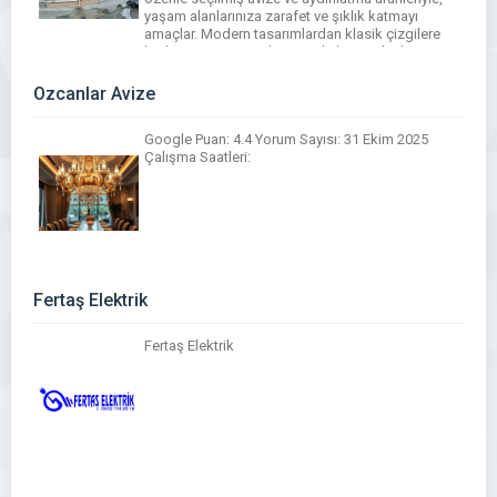
yaşam alanlarınıza zarafet ve şıklık katmayı
amaçlar. Modern tasarımlardan klasik çizgilere
kadar geniş ürün yelpazesiyle her zevke hitap
eden Mesut avize, müşteri memnuniyetini ön
planda […]
Özcanlar Avize
Google Puan: 4.4 Yorum Sayısı: 31 Ekim 2025
Çalışma Saatleri:
Fertaş Elektrik
Fertaş Elektrik