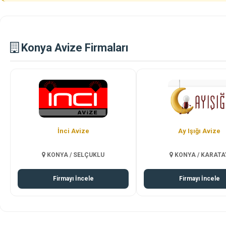
İzmir
Bursa
irmalarını ve
İzmir avize ve aydınlatma firmaları
Bursa’da avize firm
Konya Avize Firmaları
in.
rehberi.
için şehir rehberi.
İnci Avize
Ay Işığı Avize
KONYA / SELÇUKLU
KONYA / KARATA
Firmayı İncele
Firmayı İncele