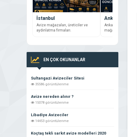
İstanbul
Ankara
Avize mağazaları, üreticiler ve
Ankara’daki avize f
aydınlatma firmaları.
mağazaları inceley
EN ÇOK OKUNANLAR
Sultangazi Avizeciler Sitesi
35586 görüntülenme
Avize nereden alınır ?
15078 görüntülenme
Libadiye Avizeciler
14453 görüntülenme
Koçtaş tekli sarkıt avize modelleri 2020