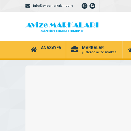
info@avizemarkalari.com
ANASAYFA
MARKALAR
yüzlerce avize markası