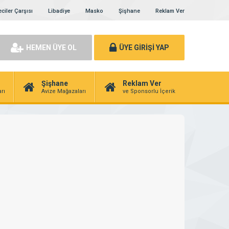
ciler Çarşısı
Libadiye
Masko
Şişhane
Reklam Ver
HEMEN ÜYE OL
ÜYE GİRİŞİ YAP
Şişhane
Reklam Ver
rı
Avize Mağazaları
ve Sponsorlu İçerik