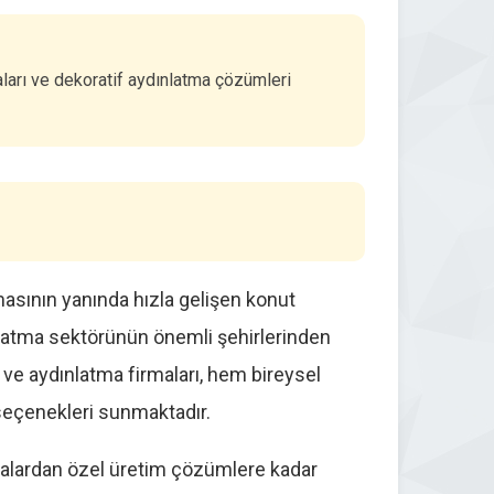
ları ve dekoratif aydınlatma çözümleri
GOLD
GOLD
asının yanında hızla gelişen konut
dınlatma sektörünün önemli şehirlerinden
Lucea – Avizeciler Sitesi
Tavcam Avize Aydınlatma
ı ve aydınlatma firmaları, hem bireysel
 seçenekleri sunmaktadır.
4.4
224
Firmayı İncele
27.100
malardan özel üretim çözümlere kadar
Firmayı İncele