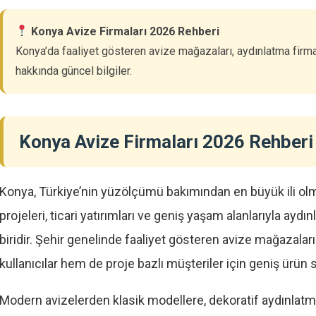
Konya Avize Firmaları 2026 Rehberi
Konya’da faaliyet gösteren avize mağazaları, aydınlatma firma
hakkında güncel bilgiler.
Konya Avize Firmaları 2026 Rehberi
GOLD
GOLD
Konya, Türkiye’nin yüzölçümü bakımından en büyük ili olm
projeleri, ticari yatırımları ve geniş yaşam alanlarıyla ay
İstanbul
Somtaş Avize
Özartaş Avize
biridir. Şehir genelinde faaliyet gösteren avize mağazalar
kullanıcılar hem de proje bazlı müşteriler için geniş ürün
4.5
14
4.200
4.2
25
le
11.900
Firmayı İncele
Modern avizelerden klasik modellere, dekoratif aydınlat
Firmayı İncele