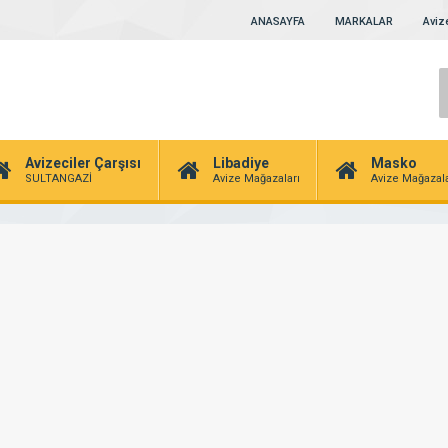
ANASAYFA
MARKALAR
Avize
Avizeciler Çarşısı
Libadiye
Masko
SULTANGAZİ
Avize Mağazaları
Avize Mağazala