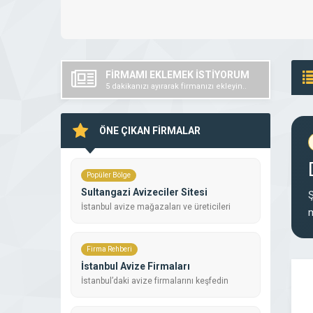
FİRMAMI EKLEMEK İSTİYORUM
5 dakikanızı ayırarak firmanızı ekleyin..
ÖNE ÇIKAN FİRMALAR
Popüler Bölge
Sultangazi Avizeciler Sitesi
Ş
İstanbul avize mağazaları ve üreticileri
m
Firma Rehberi
İstanbul Avize Firmaları
İstanbul’daki avize firmalarını keşfedin