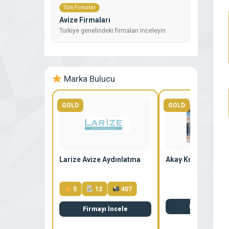
Tüm Firmalar
Avize Firmaları
Türkiye genelindeki firmaları inceleyin
Marka Bulucu
GOLD
GOLD
Larize Avize Aydınlatma
Akay Kristal Avize 
5
12
407
Firmayı İnce
Firmayı İncele