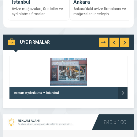
İstanbul
Ankara
Avize mağazaları, üreticiler ve
Ankara’daki avize firmalarını ve
İ
aydınlatma firmaları.
mağazaları inceleyin.
f
ÜYE FİRMALAR
TÜMÜNÜ
GÖR
Arman Aydınlatma – İstanbul