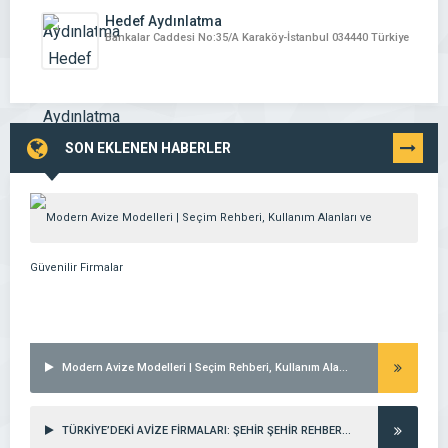
Hedef Aydınlatma
Bankalar Caddesi No:35/A Karaköy-İstanbul 034440 Türkiye
SON EKLENEN HABERLER
TÜMÜNÜ
GÖR
Modern Avize Modelleri | Seçim Rehberi, Kullanım Alanları ve Güvenilir Firmalar
TÜRKİYE’DEKİ AVİZE FİRMALARI: ŞEHİR ŞEHİR REHBER (2026)