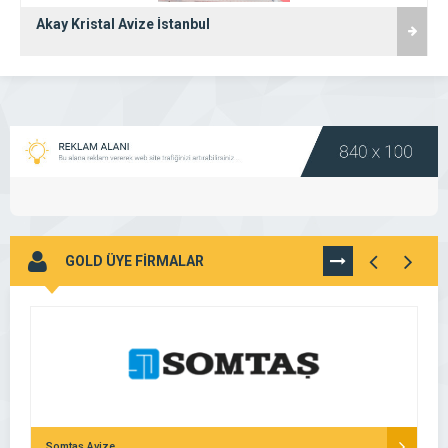
Öz Kristal Avize – İstanbul
GOLD ÜYE FİRMALAR
TÜMÜNÜ
GÖR
Somtaş Avize