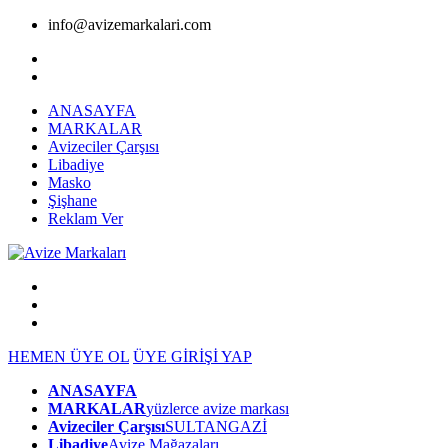
info@avizemarkalari.com
ANASAYFA
MARKALAR
Avizeciler Çarşısı
Libadiye
Masko
Şişhane
Reklam Ver
HEMEN ÜYE OL
ÜYE GİRİŞİ YAP
ANASAYFA
MARKALAR
yüzlerce avize markası
Avizeciler Çarşısı
SULTANGAZİ
Libadiye
Avize Mağazaları