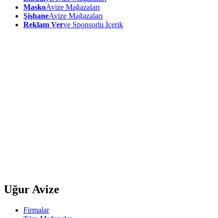
Masko
Avize Mağazaları
Şişhane
Avize Mağazaları
Reklam Ver
ve Sponsorlu İçerik
Uğur Avize
Firmalar