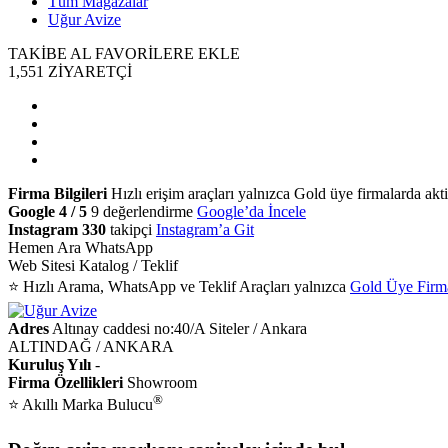
Tüm Mağazalar
Uğur Avize
TAKİBE AL
FAVORİLERE EKLE
1,551
ZİYARETÇİ
Firma Bilgileri
Hızlı erişim araçları yalnızca Gold üye firmalarda aktif
Google
4 / 5
9 değerlendirme
Google’da İncele
Instagram
330
takipçi
Instagram’a Git
Hemen Ara
WhatsApp
Web Sitesi
Katalog / Teklif
⭐ Hızlı Arama, WhatsApp ve Teklif Araçları yalnızca
Gold Üye Firm
Adres
Altınay caddesi no:40/A Siteler / Ankara
ALTINDAĞ / ANKARA
Kuruluş Yılı
-
Firma Özellikleri
Showroom
®
⭐ Akıllı Marka Bulucu