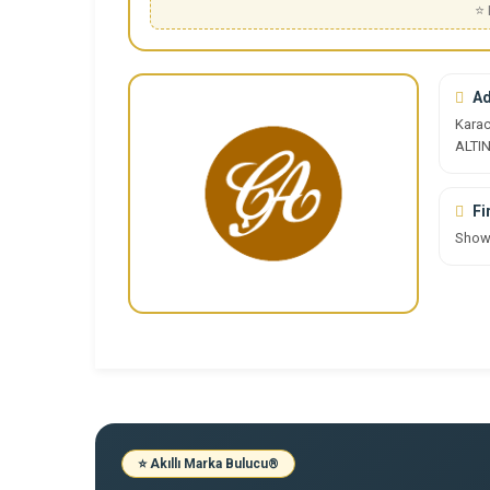
⭐ 
Ad
Karac
ALTI
Fi
Sho
⭐ Akıllı Marka Bulucu
®