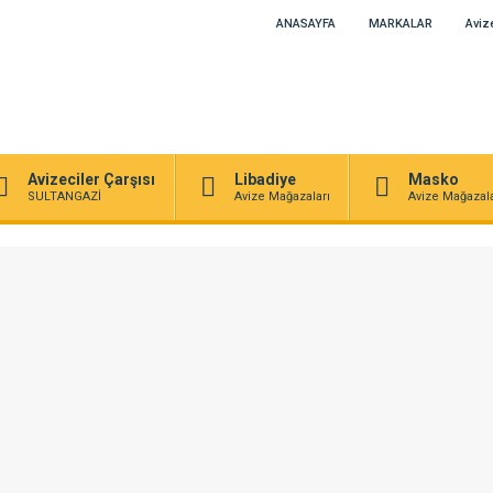
ANASAYFA
MARKALAR
Avize
Avizeciler Çarşısı
Libadiye
Masko
SULTANGAZİ
Avize Mağazaları
Avize Mağazala