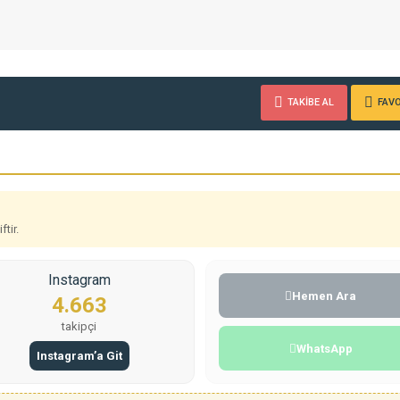
TAKİBE AL
FAVO
tir.
Instagram
Hemen Ara
4.663
takipçi
WhatsApp
Instagram’a Git