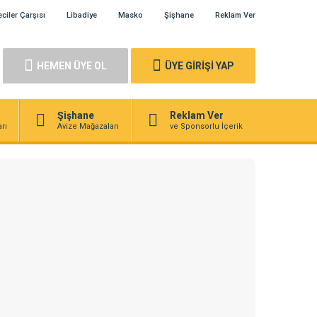
ciler Çarşısı
Libadiye
Masko
Şişhane
Reklam Ver
HEMEN ÜYE OL
ÜYE GİRİŞİ YAP
Şişhane
Reklam Ver
rı
Avize Mağazaları
ve Sponsorlu İçerik