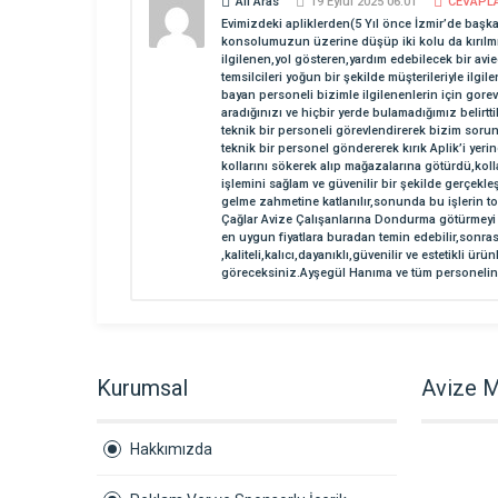
Ali Aras
19 Eylül 2025 06:01
CEVAPL
Evimizdeki apliklerden(5 Yıl önce İzmir’de başka 
konsolumuzun üzerine düşüp iki kolu da kırılmış
ilgilenen,yol gösteren,yardım edebilecek bir avie
temsilcileri yoğun bir şekilde müşterileriyle ilg
bayan personeli bizimle ilgilenenlerin için gore
aradığınızı ve hiçbir yerde bulamadığımız belir
teknik bir personeli görevlendirerek bizim soru
teknik bir personel göndererek kırık Aplik’i yerin
kollarını sökerek alıp mağazalarına götürdü,kolla
işlemini sağlam ve güvenilir bir şekilde gerçekl
gelme zahmetine katlanılır,sonunda bu işlerin to
Çağlar Avize Çalışanlarına Dondurma götürmeyi kab
en uygun fiyatlara buradan temin edebilir,sonra
,kaliteli,kalıcı,dayanıklı,güvenilir ve estetikli
göreceksiniz.Ayşegül Hanıma ve tüm personeline ç
Kurumsal
Avize M
Hakkımızda