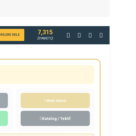
7,315
RİLERE EKLE
ZİYARETÇİ
Web Sitesi
Katalog / Teklif