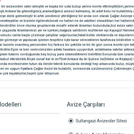
A
bir avizeciden satın almıştık ve başka bir usta bulup yerine monte ettirmiştik)biri,yeri
tı.Ankara’da gitmedigimiz,aramadiğımız avizeci kalmamış, iki adet kolu ne bulabilmiş 
ciye denk gelmemiştir ki artık ümidimizi yitirdiğimiz bir anda son olarak Çağlar Avizeye 
ilenmekteydiler ve bizimle ilgilenebilecek ne halleri ne de vakitleri olmadıkları her hal
vlendirdiler önce oturma gruplarında misafir ederek ikramları bulundular,biz avize satın
ttik çay,pasta ikramlarımızı yer ve içerken,mağaza sahibinin muhterem eşi Ayşegül Hanı
numuzu canla başla çözmeye çalıştılar sağolsunlar,fakat kollar stoklarında ve depoları
de görmeye ve yapılacak işlemin tespitine öyle karar vereceklerini tarafımıza bildirdiler ve
r lazerle onarılmış,yenisinden hiç farksız bir şekilde ve bir iki gün sonra monte için tek
eştirdiler.Eşim ve ben sevincimizden adeta havalara uçuyorduk. anlatmama satırlar yetmez
plam tutarını sorduğumda beş kuruş para istemediklerini belirttiler.Sonunda tüm ısrarlar
ul ettirebildik.Böyle esnaf kal dı mı?Evet Ankara’da iki Şubesi ile(Siteler ve Beytepe) 
sında montesinden tutun da ileride teknik konularda desteği hep arkanızda bulur, müşte
 ürünleri en uygun fiyatlara Çağlar Avize’de bulabilir, sonrasında üzülmezsiniz.Çekinmeyin
ok teşekkürler,hayırlı işler diliyorum.
odelleri
Avize Çarşıları
Sultangazi Avizeciler Sitesi