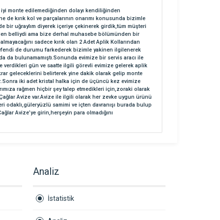
ne iyi monte edilemediğinden dolayı kendiliğinden
ne de kırık kol ve parçalarının onarımı konusunda bizimle
de bir uğraylım diyerek içeriye çekinerek girdik,tüm müşteri
lerinden belliydi ama bize derhal muhasebe bölümünden bir
 almayacağını sadece kırık olan 2 Adet Aplik Kollarından
mefendi de durumu farkederek bizimle yakinen ilgilenerek
nda da bulunamamıştı.Sonunda evimize bir servis aracı ile
 verdikleri gün ve saatte ilgili görevli evimize gelerek aplik
rar geleceklerini belirterek yine dakik olarak gelip monte
.Sonra iki adet kristal halka için de üçüncü kez evimize
ımıza rağmen hiçbir şey talep etmedikleri için,zoraki olarak
Çağlar Avize var.Avize ile ilgili olarak her zevke uygun ürünü
ri odaklı,güleryüzlü samimi ve içten davranışı burada bulup
 Çağlar Avize’ye girin,herşeyin para olmadığını
Analiz
İstatistik