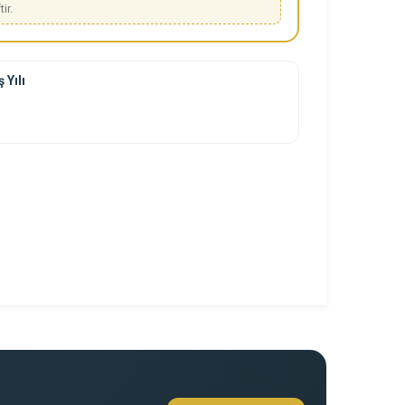
tir.
 Yılı