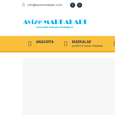
info@avizemarkalari.com
ANASAYFA
MARKALAR
yüzlerce avize markası