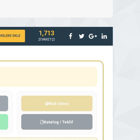
1,713
RİLERE EKLE
ZİYARETÇİ
Web Sitesi
Katalog / Teklif