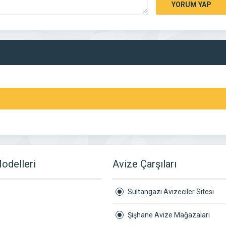
YORUM YAP
odelleri
Avize Çarşıları
Sultangazi Avizeciler Sitesi
Şişhane Avize Mağazaları