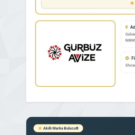
Ad
Gülv
MAM
Fi
Sho
Akıllı Marka Bulucu
®