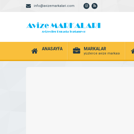
info@avizemarkalari.com
ANASAYFA
MARKALAR
yüzlerce avize markası