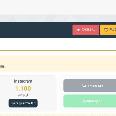
TAKİBE AL
FAVO
tir.
Instagram
Hemen Ara
1.100
takipçi
WhatsApp
Instagram’a Git