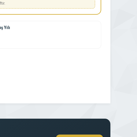
tir.
ş Yılı