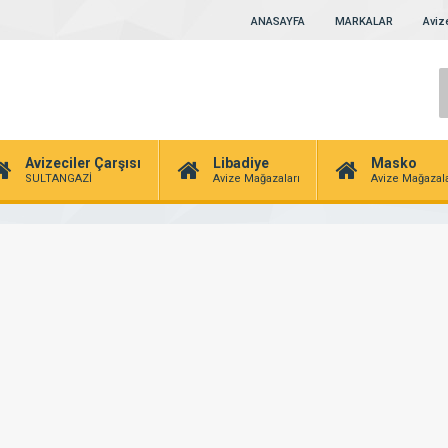
ANASAYFA
MARKALAR
Avize
Avizeciler Çarşısı
Libadiye
Masko
SULTANGAZİ
Avize Mağazaları
Avize Mağazala