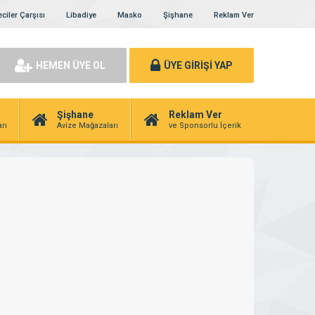
ciler Çarşısı
Libadiye
Masko
Şişhane
Reklam Ver
HEMEN ÜYE OL
ÜYE GİRİŞİ YAP
Şişhane
Reklam Ver
rı
Avize Mağazaları
ve Sponsorlu İçerik