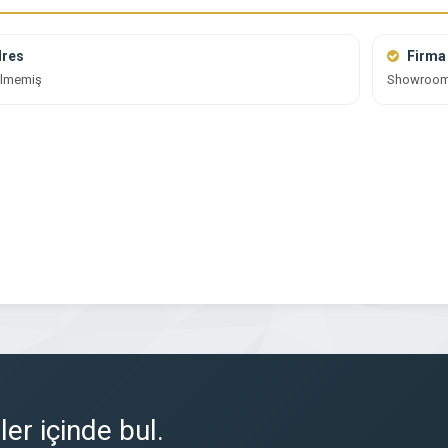
res
Firma 
tilmemiş
Showroo
er içinde bul.