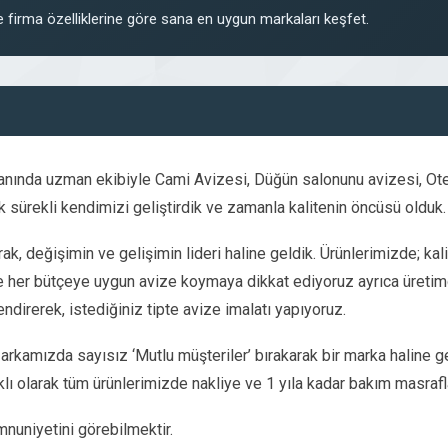
 firma özelliklerine göre sana en uygun markaları keşfet.
lanında uzman ekibiyle Cami Avizesi, Düğün salonunu avizesi, Ote
ürekli kendimizi geliştirdik ve zamanla kalitenin öncüsü olduk.
ak, değişimin ve gelişimin lideri haline geldik. Ürünlerimizde; kalit
her bütçeye uygun avize koymaya dikkat ediyoruz ayrıca üretimde
endirerek, istediğiniz tipte avize imalatı yapıyoruz.
a arkamızda sayısız ‘Mutlu müşteriler’ bırakarak bir marka haline g
klı olarak tüm ürünlerimizde nakliye ve 1 yıla kadar bakım masrafla
mnuniyetini görebilmektir.