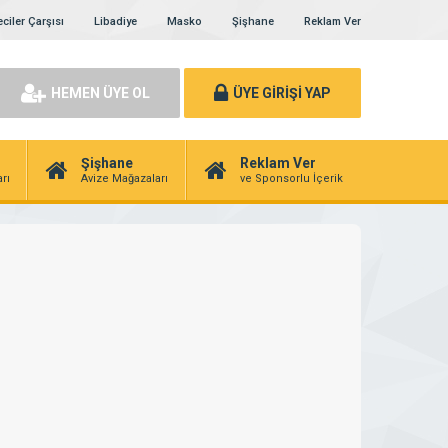
ciler Çarşısı
Libadiye
Masko
Şişhane
Reklam Ver
HEMEN ÜYE OL
ÜYE GİRİŞİ YAP
Şişhane
Reklam Ver
rı
Avize Mağazaları
ve Sponsorlu İçerik