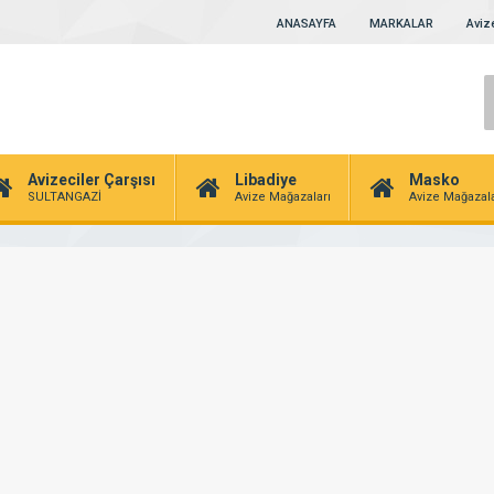
ANASAYFA
MARKALAR
Avize
Avizeciler Çarşısı
Libadiye
Masko
SULTANGAZİ
Avize Mağazaları
Avize Mağazala