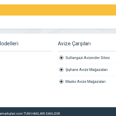
odelleri
Avize Çarşıları
Sultangazi Avizeciler Sitesi
Şişhane Avize Mağazaları
Masko Avize Mağazaları
emarkalari.com TÜM HAKLARI SAKLIDIR.