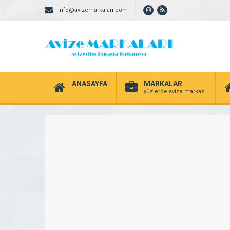
info@avizemarkalari.com
ANASAYFA
MARKALAR
yüzlerce avize markası