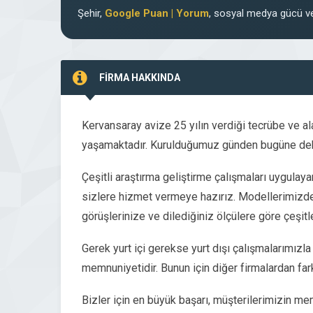
Şehir,
Google Puan | Yorum
, sosyal medya gücü ve
FİRMA HAKKINDA
Kervansaray avize 25 yılın verdiği tecrübe ve a
yaşamaktadır. Kurulduğumuz günden bugüne dek s
Çeşitli araştırma geliştirme çalışmaları uygulayar
sizlere hizmet vermeye hazırız. Modellerimizde 
görüşlerinize ve dilediğiniz ölçülere göre çeşitl
Gerek yurt içi gerekse yurt dışı çalışmalarımızl
memnuniyetidir. Bunun için diğer firmalardan far
Bizler için en büyük başarı, müşterilerimizin me