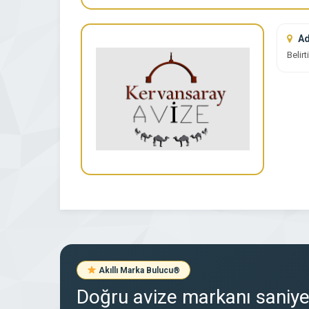
Ad
Belir
Akıllı Marka Bulucu
®
Doğru avize markanı saniyel