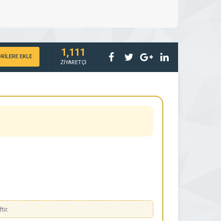
1,111
RİLERE EKLE
ZİYARETÇİ
tir.