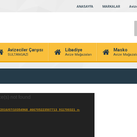
ANASAYFA
MARKALAR
Avize
Avizeciler Çarşısı
Libadiye
Masko
SULTANGAZİ
Avize Mağazaları
Avize Mağazala
ce(s) not found
ads/2016/07/10354968_466705223507713_911700321_n-