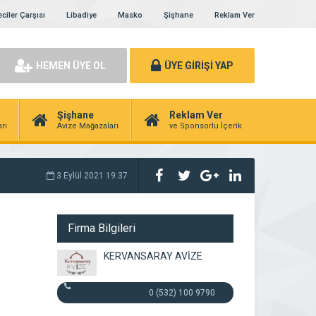
ciler Çarşısı
Libadiye
Masko
Şişhane
Reklam Ver
HEMEN ÜYE OL
ÜYE GİRİŞİ YAP
Şişhane
Reklam Ver
rı
Avize Mağazaları
ve Sponsorlu İçerik
3 Eylül 2021 19:37
Firma Bilgileri
KERVANSARAY AVİZE
0 (532) 100 9790
Firmaya Git