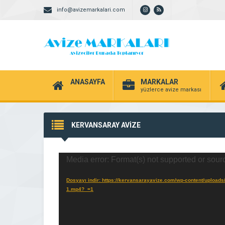
info@avizemarkalari.com
ANASAYFA
MARKALAR
yüzlerce avize markası
KERVANSARAY AVİZE
Video
Media error: Format(s) not supported or sour
oynatıcı
Dosyayı indir: https://kervansarayavize.com/wp-content/uplo
1.mp4?_=1