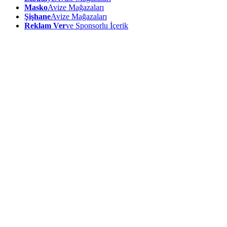
Masko
Avize Mağazaları
Şişhane
Avize Mağazaları
Reklam Ver
ve Sponsorlu İçerik