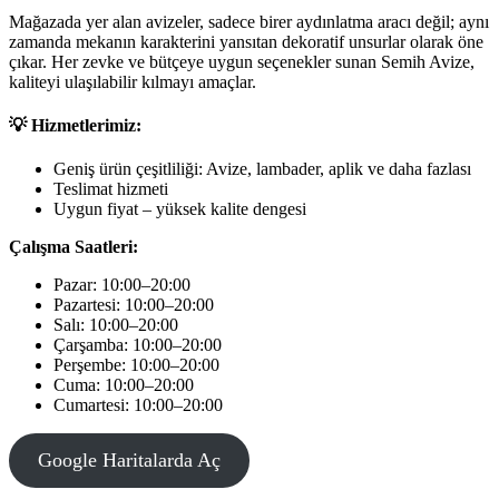
Mağazada yer alan avizeler, sadece birer aydınlatma aracı değil; aynı
zamanda mekanın karakterini yansıtan dekoratif unsurlar olarak öne
çıkar. Her zevke ve bütçeye uygun seçenekler sunan Semih Avize,
kaliteyi ulaşılabilir kılmayı amaçlar.
💡
Hizmetlerimiz:
Geniş ürün çeşitliliği: Avize, lambader, aplik ve daha fazlası
Teslimat hizmeti
Uygun fiyat – yüksek kalite dengesi
Çalışma Saatleri:
Pazar: 10:00–20:00
Pazartesi: 10:00–20:00
Salı: 10:00–20:00
Çarşamba: 10:00–20:00
Perşembe: 10:00–20:00
Cuma: 10:00–20:00
Cumartesi: 10:00–20:00
Google Haritalarda Aç