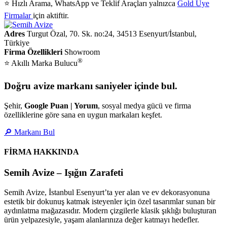
⭐ Hızlı Arama, WhatsApp ve Teklif Araçları yalnızca
Gold Üye
Firmalar
için aktiftir.
Adres
Turgut Özal, 70. Sk. no:24, 34513 Esenyurt/İstanbul,
Türkiye
Firma Özellikleri
Showroom
®
⭐ Akıllı Marka Bulucu
Doğru avize markanı saniyeler içinde bul.
Şehir,
Google Puan | Yorum
, sosyal medya gücü ve firma
özelliklerine göre sana en uygun markaları keşfet.
🔎 Markanı Bul
FİRMA HAKKINDA
Semih Avize – Işığın Zarafeti
Semih Avize, İstanbul Esenyurt’ta yer alan ve ev dekorasyonuna
estetik bir dokunuş katmak isteyenler için özel tasarımlar sunan bir
aydınlatma mağazasıdır. Modern çizgilerle klasik şıklığı buluşturan
ürün yelpazesiyle, yaşam alanlarınıza değer katmayı hedefler.