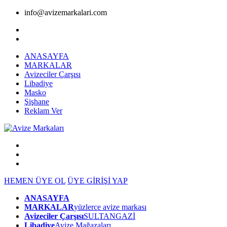
info@avizemarkalari.com
ANASAYFA
MARKALAR
Avizeciler Çarşısı
Libadiye
Masko
Şişhane
Reklam Ver
HEMEN ÜYE OL
ÜYE GİRİŞİ YAP
ANASAYFA
MARKALAR
yüzlerce avize markası
Avizeciler Çarşısı
SULTANGAZİ
Libadiye
Avize Mağazaları