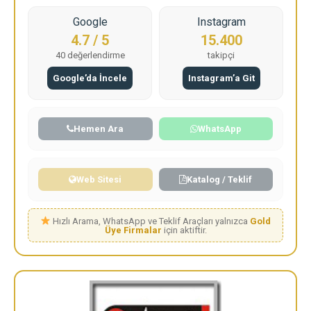
Google
Instagram
4.7 / 5
15.400
40 değerlendirme
takipçi
Google’da İncele
Instagram’a Git
Hemen Ara
WhatsApp
Web Sitesi
Katalog / Teklif
Hızlı Arama, WhatsApp ve Teklif Araçları yalnızca
Gold
Üye Firmalar
için aktiftir.