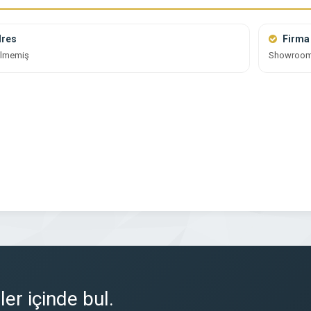
res
Firma 
tilmemiş
Showroo
er içinde bul.