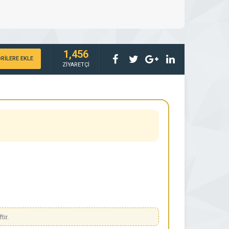
1,456
RİLERE EKLE
ZİYARETÇİ
tir.