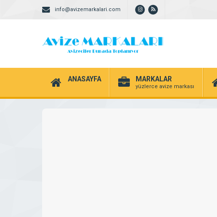
info@avizemarkalari.com
ANASAYFA
MARKALAR
yüzlerce avize markası