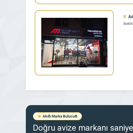
Ad
Belir
Akıllı Marka Bulucu
®
Doğru avize markanı saniyel