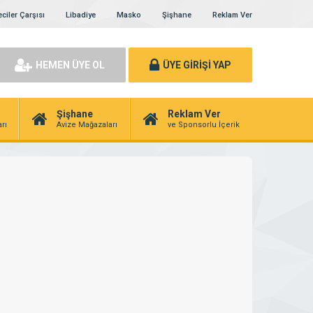
ciler Çarşısı
Libadiye
Masko
Şişhane
Reklam Ver
HEMEN ÜYE OL
ÜYE GİRİŞİ YAP
Şişhane
Reklam Ver
rı
Avize Mağazaları
ve Sponsorlu İçerik