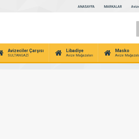
ANASAYFA
MARKALAR
Avize
Avizeciler Çarşısı
Libadiye
Masko
SULTANGAZİ
Avize Mağazaları
Avize Mağazala