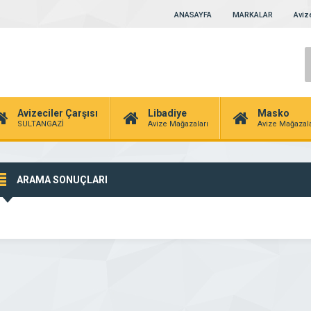
ANASAYFA
MARKALAR
Avize
Avizeciler Çarşısı
Libadiye
Masko
SULTANGAZİ
Avize Mağazaları
Avize Mağazala
ARAMA SONUÇLARI