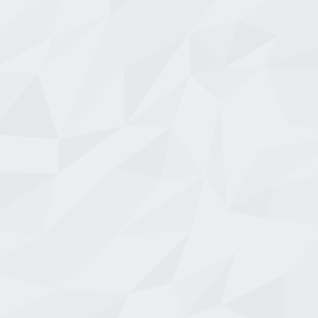
Sitesi
Somtaş Avize
Özartaş Avize
4.5
14
4.200
4.2
25
le
11.900
Firmayı İncele
Firmayı İncele