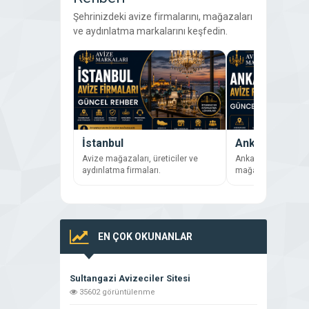
Şehrinizdeki avize firmalarını, mağazaları
ve aydınlatma markalarını keşfedin.
İstanbul
Ankara
Avize mağazaları, üreticiler ve
Ankara’daki avize f
aydınlatma firmaları.
mağazaları inceley
EN ÇOK OKUNANLAR
Sultangazi Avizeciler Sitesi
35602 görüntülenme