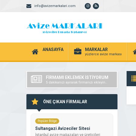
info@avizemarkalari.com
ANASAYFA
MARKALAR
yüzlerce avize markası
FİRMAMI EKLEMEK İSTİYORUM
5 dakikanızı ayırarak firmanızı ekleyin..
ÖNE ÇIKAN FİRMALAR
Popüler Bölge
Sultangazi Avizeciler Sitesi
İstanbul avize mağazaları ve üreticileri