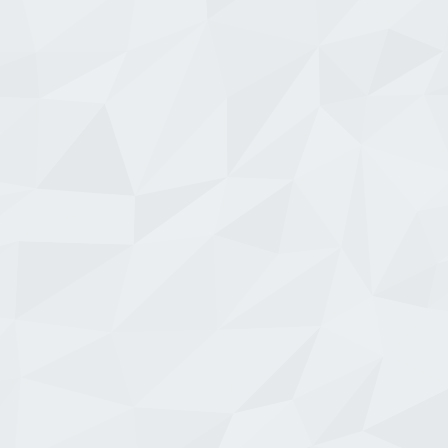
Larize Avize Aydınlatma
Akay Kristal Avize İstanbul
5
12
407
Firmayı İncele
Firmayı İncele