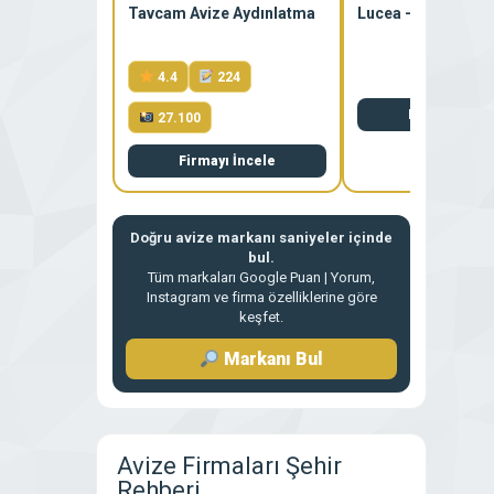
Tavcam Avize Aydınlatma
Lucea – Avizeciler 
4.4
224
Firmayı İnce
27.100
Firmayı İncele
Doğru avize markanı saniyeler içinde
bul.
Tüm markaları Google Puan | Yorum,
Instagram ve firma özelliklerine göre
keşfet.
Markanı Bul
Avize Firmaları Şehir
Rehberi