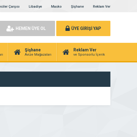
ciler Çarşısı
Libadiye
Masko
Şişhane
Reklam Ver
HEMEN ÜYE OL
ÜYE GİRİŞİ YAP
Şişhane
Reklam Ver
rı
Avize Mağazaları
ve Sponsorlu İçerik