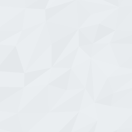
İzmir
Bursa
irmalarını ve
İzmir avize ve aydınlatma firmaları
Bursa’da avize firm
in.
rehberi.
için şehir rehberi.