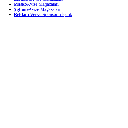
Masko
Avize Mağazaları
Şişhane
Avize Mağazaları
Reklam Ver
ve Sponsorlu İçerik