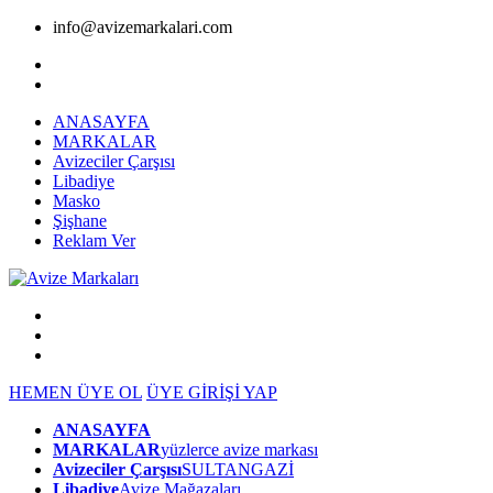
info@avizemarkalari.com
ANASAYFA
MARKALAR
Avizeciler Çarşısı
Libadiye
Masko
Şişhane
Reklam Ver
HEMEN ÜYE OL
ÜYE GİRİŞİ YAP
ANASAYFA
MARKALAR
yüzlerce avize markası
Avizeciler Çarşısı
SULTANGAZİ
Libadiye
Avize Mağazaları