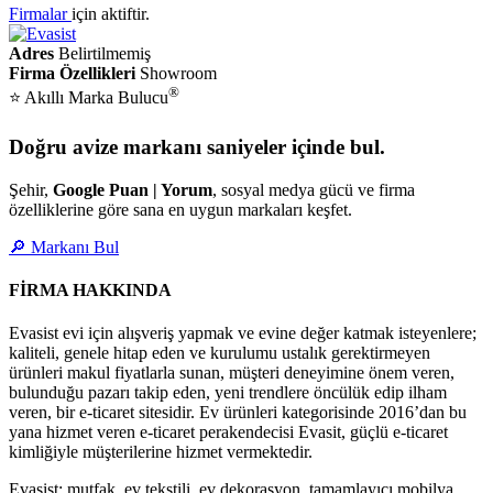
Firmalar
için aktiftir.
Adres
Belirtilmemiş
Firma Özellikleri
Showroom
®
⭐ Akıllı Marka Bulucu
Doğru avize markanı saniyeler içinde bul.
Şehir,
Google Puan | Yorum
, sosyal medya gücü ve firma
özelliklerine göre sana en uygun markaları keşfet.
🔎 Markanı Bul
FİRMA HAKKINDA
Evasist evi için alışveriş yapmak ve evine değer katmak isteyenlere;
kaliteli, genele hitap eden ve kurulumu ustalık gerektirmeyen
ürünleri makul fiyatlarla sunan, müşteri deneyimine önem veren,
bulunduğu pazarı takip eden, yeni trendlere öncülük edip ilham
veren, bir e-ticaret sitesidir. Ev ürünleri kategorisinde 2016’dan bu
yana hizmet veren e-ticaret perakendecisi Evasit, güçlü e-ticaret
kimliğiyle müşterilerine hizmet vermektedir.
Evasist; mutfak, ev tekstili, ev dekorasyon, tamamlayıcı mobilya,