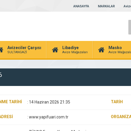
ANASAYFA
MARKALAR
Avize
Avizeciler Çarşısı
Libadiye
Masko
SULTANGAZİ
Avize Mağazaları
Avize Mağazala
6
NME TARİHİ
TARİH
:
14 Haziran 2026 21:35
ADRESİ
ORGANİZ
:
www.yapifuari.com.tr