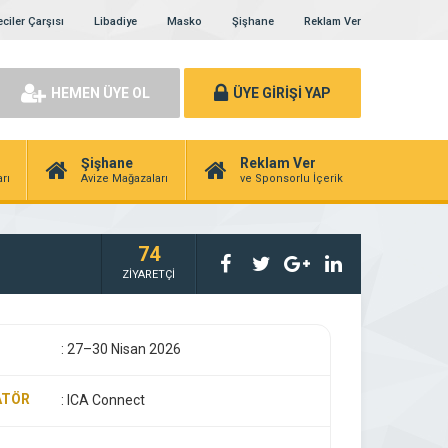
ciler Çarşısı
Libadiye
Masko
Şişhane
Reklam Ver
HEMEN ÜYE OL
ÜYE GİRİŞİ YAP
Şişhane
Reklam Ver
rı
Avize Mağazaları
ve Sponsorlu İçerik
74
ZİYARETÇİ
:
27–30 Nisan 2026
ATÖR
:
ICA Connect