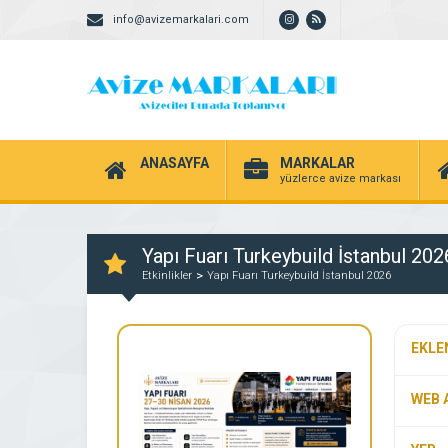
info@avizemarkalari.com
ANASAYFA
MARKALAR
yüzlerce avize markası
Yapı Fuarı Turkeybuild İstanbul 202
Etkinlikler
Yapı Fuarı Turkeybuild İstanbul 2026
EKLE
WEB 