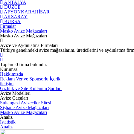
ANTALYA
DÜZCE
AFYONKARAHİSAR
AKSARAY
BURSA
Firmalar
Masko Avize Mağazaları
Masko Avize Mağazaları
Avize ve Aydınlatma Firmaları
Türkiye genelindeki avize mağazalarını, üreticilerini ve aydınlatma firmala
Toplam
0
firma bulundu.
Kurumsal
Hakkımızda
Reklam Ver ve Sponsorlu İçerik
iletişim
Gizlilik ve Site Kullanım Şartları
Avize Modelleri
Avize Çarşıları
Sultangazi Avizeciler Sitesi
Şişhane Avize Mağazaları
Masko Avize Mağazaları
Analiz
İstatistik
Analiz