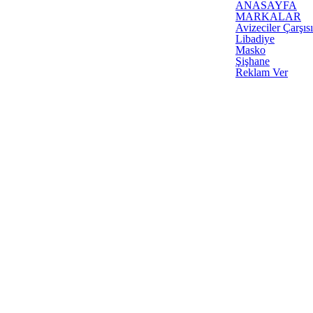
ANASAYFA
MARKALAR
Avizeciler Çarşısı
Libadiye
Masko
Şişhane
Reklam Ver