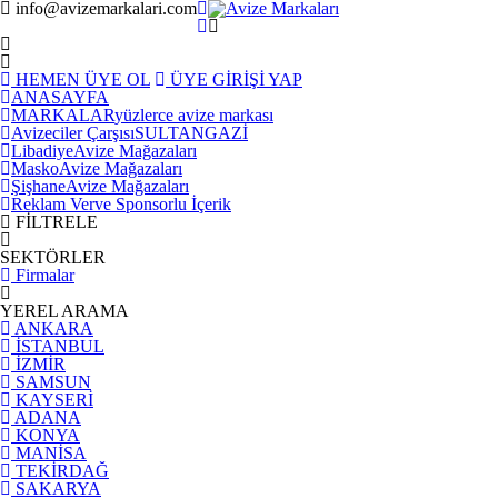
info@avizemarkalari.com
HEMEN ÜYE OL
ÜYE GİRİŞİ YAP
ANASAYFA
MARKALAR
yüzlerce avize markası
Avizeciler Çarşısı
SULTANGAZİ
Libadiye
Avize Mağazaları
Masko
Avize Mağazaları
Şişhane
Avize Mağazaları
Reklam Ver
ve Sponsorlu İçerik
FİLTRELE
SEKTÖRLER
Firmalar
YEREL ARAMA
ANKARA
İSTANBUL
İZMİR
SAMSUN
KAYSERİ
ADANA
KONYA
MANİSA
TEKİRDAĞ
SAKARYA